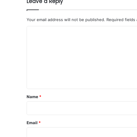
Leave a Reply
Your email address will not be published.
Required fields
C
o
m
m
e
n
t
*
Name
*
Email
*