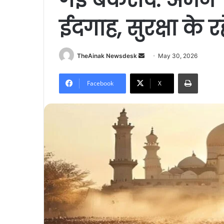
ईदगाह, सुरक्षा के र
TheAinak Newsdesk
S
May 30, 2026
e
Print
n
Facebook
X
d
a
n
e
m
a
i
l