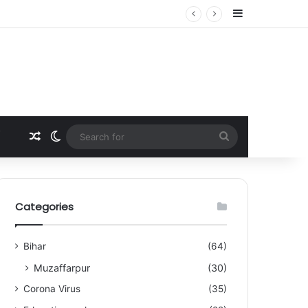
Sidebar
Random Article
Switch skin
Search
for
Categories
Bihar
(64)
Muzaffarpur
(30)
Corona Virus
(35)