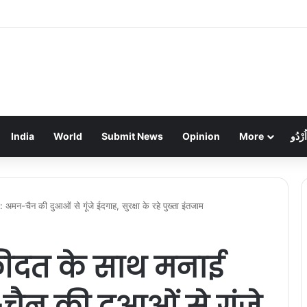
ें लाखों की चोरी: गहने और नकदी गायब, पुलिस जांच में जुटी
India
World
Submit News
Opinion
More
اُرْدُو
मन-चैन की दुआओं से गूंजे ईदगाह, सुरक्षा के रहे पुख्ता इंतजाम
कीदत के साथ मनाई
न की दुआओं से गूंजे