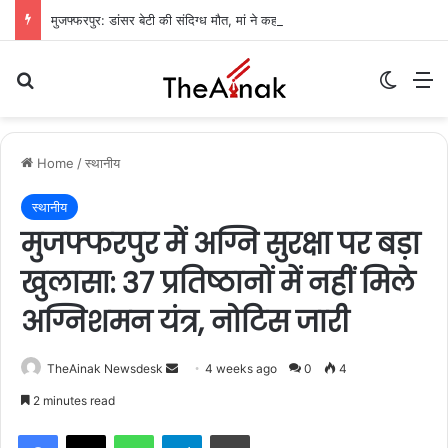
मुजफ्फरपुर: डांसर बेटी की संदिग्ध मौत, मां ने कहा- ‘मेरी बेटी आत्महत्या नहीं कर सकती’
Search for
Switch
M
Home
/
स्थानीय
स्थानीय
मुजफ्फरपुर में अग्नि सुरक्षा पर बड़ा
खुलासा: 37 प्रतिष्ठानों में नहीं मिले
अग्निशमन यंत्र, नोटिस जारी
TheAinak Newsdesk
S
4 weeks ago
0
4
e
2 minutes read
n
WhatsApp
Telegram
Print
d