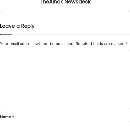
TheAinak Newsdesk
Leave a Reply
Your email address will not be published.
Required fields are marked
*
C
o
m
m
e
n
t
*
Name
*