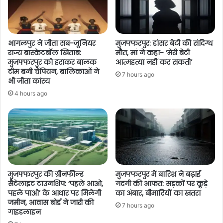
भागलपुर ने जीता सब-जूनियर
मुजफ्फरपुर: डांसर बेटी की संदिग्ध
राज्य बास्केटबॉल खिताब:
मौत, मां ने कहा- ‘मेरी बेटी
मुजफ्फरपुर को हराकर बालक
आत्महत्या नहीं कर सकती’
टीम बनी चैंपियन, बालिकाओं ने
7 hours ago
भी जीता कांस्य
4 hours ago
मुजफ्फरपुर की ग्रीनफील्ड
मुजफ्फरपुर में बारिश ने बढ़ाई
सैटेलाइट टाउनशिप: ‘पहले आओ,
गंदगी की आफत: सड़कों पर कूड़े
पहले पाओ’ के आधार पर मिलेगी
का अंबार, बीमारियों का खतरा
जमीन, आवास बोर्ड ने जारी की
7 hours ago
गाइडलाइन