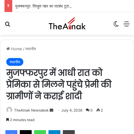
मुजफ्फरपुर: तिरहुत नहर का तटबंध टूटा, सैकड़ों एकड़ धान की फसलें जलमग्न; किसानों में चिंता
Search for
Switch
M
Home
/
स्थानीय
स्थानीय
मुजफ्फरपुर में आधी रात को
प्रेमिका से मिलने पहुंचे प्रेमी की
ग्रामीणों ने कराई शादी
TheAinak Newsdesk
S
July 4, 2026
0
2
e
2 minutes read
n
WhatsApp
Telegram
Print
d