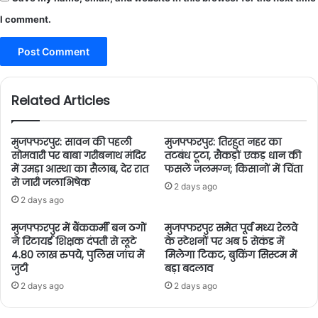
I comment.
Related Articles
मुजफ्फरपुर: सावन की पहली
मुजफ्फरपुर: तिरहुत नहर का
सोमवारी पर बाबा गरीबनाथ मंदिर
तटबंध टूटा, सैकड़ों एकड़ धान की
में उमड़ा आस्था का सैलाब, देर रात
फसलें जलमग्न; किसानों में चिंता
से जारी जलाभिषेक
2 days ago
2 days ago
मुजफ्फरपुर में बैंककर्मी बन ठगों
मुजफ्फरपुर समेत पूर्व मध्य रेलवे
ने रिटायर्ड शिक्षक दंपती से लूटे
के स्टेशनों पर अब 5 सेकंड में
4.80 लाख रुपये, पुलिस जांच में
मिलेगा टिकट, बुकिंग सिस्टम में
जुटी
बड़ा बदलाव
2 days ago
2 days ago