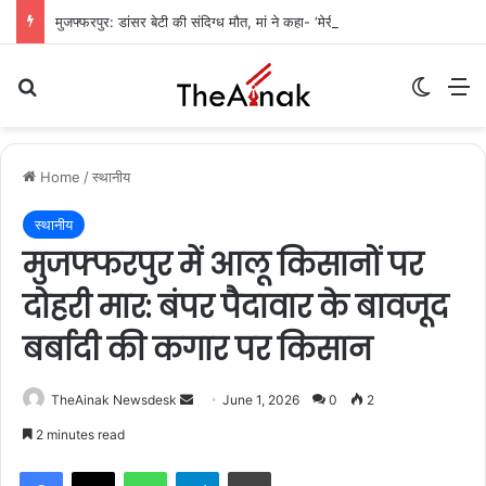
मुजफ्फरपुर: डांसर बेटी की संदिग्ध मौत, मां ने कहा- ‘मेरी बेटी आत्महत्या नहीं कर सकती’
Search for
Switch
M
Home
/
स्थानीय
स्थानीय
मुजफ्फरपुर में आलू किसानों पर
दोहरी मार: बंपर पैदावार के बावजूद
बर्बादी की कगार पर किसान
TheAinak Newsdesk
S
June 1, 2026
0
2
e
2 minutes read
n
WhatsApp
Telegram
Print
d