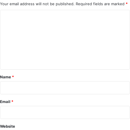
Your email address will not be published.
Required fields are marked
*
C
o
m
m
e
n
t
*
Name
*
Email
*
Website