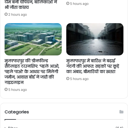
टीम बनी चैंपियन, बालिकाओं ने
5 hours ago
भी जीता कांस्य
2 hours ago
मुजफ्फरपुर की ग्रीनफील्ड
मुजफ्फरपुर में बारिश ने बढ़ाई
सैटेलाइट टाउनशिप: ‘पहले आओ,
गंदगी की आफत: सड़कों पर कूड़े
पहले पाओ’ के आधार पर मिलेगी
का अंबार, बीमारियों का खतरा
जमीन, आवास बोर्ड ने जारी की
5 hours ago
गाइडलाइन
5 hours ago
Categories