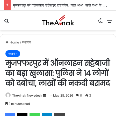
मुजफ्फरपुर की ग्रीनफील्ड सैटेलाइट टाउनशिप: ‘पहले आओ, पहले पाओ’ के आधार पर मिलेगी जमीन, आवास बोर्ड ने जारी की गाइडलाइन
Search for
Switch
M
Home
/
स्थानीय
स्थानीय
मुजफ्फरपुर में ऑनलाइन सट्टेबाजी
का बड़ा खुलासा: पुलिस ने 14 लोगों
को दबोचा, लाखों की नकदी बरामद
TheAinak Newsdesk
S
May 28, 2026
0
3
e
2 minutes read
n
WhatsApp
Telegram
Print
d