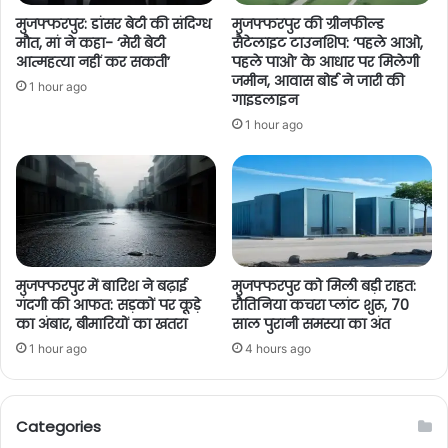
मुजफ्फरपुर: डांसर बेटी की संदिग्ध
मुजफ्फरपुर की ग्रीनफील्ड
मौत, मां ने कहा- ‘मेरी बेटी
सैटेलाइट टाउनशिप: ‘पहले आओ,
आत्महत्या नहीं कर सकती’
पहले पाओ’ के आधार पर मिलेगी
जमीन, आवास बोर्ड ने जारी की
1 hour ago
गाइडलाइन
1 hour ago
मुजफ्फरपुर में बारिश ने बढ़ाई
मुजफ्फरपुर को मिली बड़ी राहत:
गंदगी की आफत: सड़कों पर कूड़े
रौतिनिया कचरा प्लांट शुरू, 70
का अंबार, बीमारियों का खतरा
साल पुरानी समस्या का अंत
1 hour ago
4 hours ago
Categories