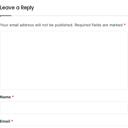
Leave a Reply
Your email address will not be published.
Required fields are marked
*
C
o
m
m
e
n
t
*
Name
*
Email
*