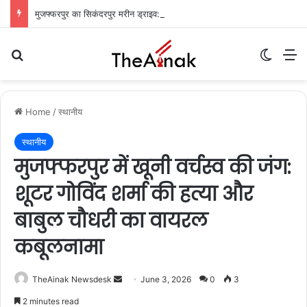
मुजफ्फरपुर का सिकंदरपुर मरीन ड्राइव: शाम ढलते ही गुलज़ार होता है यह ‘चटोरों का अड्डा’
Search for
Switch
M
Home
/
स्थानीय
स्थानीय
मुजफ्फरपुर में खूनी वर्चस्व की जंग:
शूटर गोविंद शर्मा की हत्या और
बाबुल चौधरी का वायरल
कबूलनामा
TheAinak Newsdesk
S
June 3, 2026
0
3
e
2 minutes read