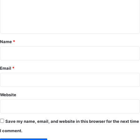
m
e
n
t
*
Name
*
Email
*
Website
Save my name, email, and website in this browser for the next time
I comment.