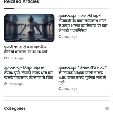
Related Articles
मुजफ्फरपुर: सावन की पहली
सोमवारी पर बाबा गरीबनाथ मंदिर
में उमड़ा आस्था का सैलाब, देर रात
से जारी जलाभिषेक
2 days ago
पुजारी का AI से बना अश्लील
वीडियो वायरल, दो पर FIR दर्ज
2 hours ago
मुजफ्फरपुर: तिरहुत नहर का
मुजफ्फरपुर में बैंककर्मी बन ठगों
तटबंध टूटा, सैकड़ों एकड़ धान की
ने रिटायर्ड शिक्षक दंपती से लूटे
फसलें जलमग्न; किसानों में चिंता
4.80 लाख रुपये, पुलिस जांच में
जुटी
2 days ago
2 days ago
Categories