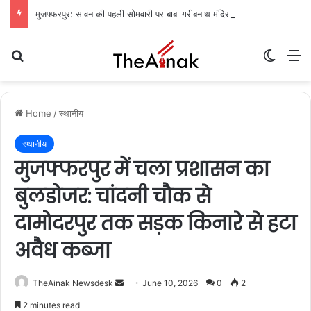
मुजफ्फरपुर: सावन की पहली सोमवारी पर बाबा गरीबनाथ मंदिर में उमड़ा आस्था का सैलाब, देर रात से जारी जलाभिषेक
Search for
Switch
M
Home
/
स्थानीय
स्थानीय
मुजफ्फरपुर में चला प्रशासन का
बुलडोजर: चांदनी चौक से
दामोदरपुर तक सड़क किनारे से हटा
अवैध कब्जा
TheAinak Newsdesk
S
June 10, 2026
0
2
e
2 minutes read