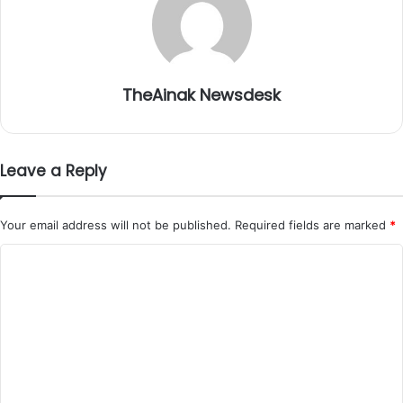
TheAinak Newsdesk
Leave a Reply
Your email address will not be published.
Required fields are marked
*
C
o
m
m
e
n