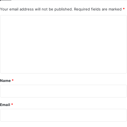
Your email address will not be published.
Required fields are marked
*
C
o
m
m
e
n
t
*
Name
*
Email
*