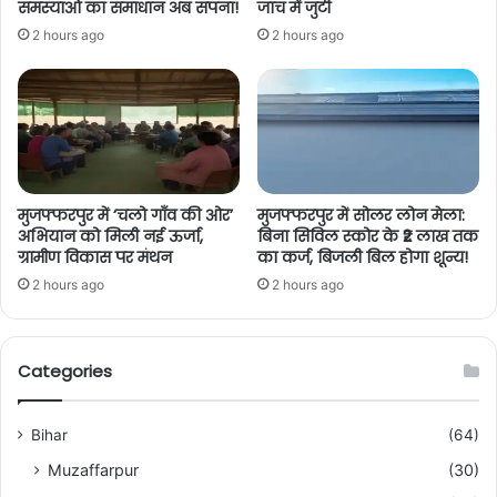
समस्याओं का समाधान अब सपना!
जांच में जुटी
2 hours ago
2 hours ago
मुजफ्फरपुर में ‘चलो गाँव की ओर’
मुजफ्फरपुर में सोलर लोन मेला:
अभियान को मिली नई ऊर्जा,
बिना सिविल स्कोर के ₹2 लाख तक
ग्रामीण विकास पर मंथन
का कर्ज, बिजली बिल होगा शून्य!
2 hours ago
2 hours ago
Categories
Bihar
(64)
Muzaffarpur
(30)