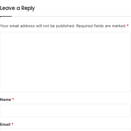
Leave a Reply
Your email address will not be published.
Required fields are marked
*
C
o
m
m
e
n
t
*
Name
*
Email
*