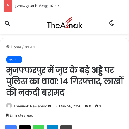
मुजफ्फरपुर का सिकंदरपुर मरीन ड्राइव: शाम ढलते ही गुलज़ार होता है यह ‘चटोरों का अड्डा’
Search for
Switch
M
Home
/
स्थानीय
स्थानीय
मुजफ्फरपुर में जुए के बड़े अड्डे पर
पुलिस का धावा: 14 गिरफ्तार, लाखों
की नकदी बरामद
TheAinak Newsdesk
S
May 28, 2026
0
3
e
2 minutes read
n
WhatsApp
Telegram
Print
d