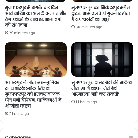
मुजफ्फरपुर में अगले चार दिन
मुजफ्फरपुर का सिकंदरपुर मरीन
भारी बारिश का अलर्ट: वज्रपात और
ड्राइव: शाम ढलते ही गुलज़ार होता
तेज हवाओं के साथ झमाझम वर्षा
है यह ‘चटोरों का अड्डा’
की संभावना
30 minutes ago
29 minutes ago
भागलपुर ने जीता सब-जूनियर
मुजफ्फरपुर: डांसर बेटी की संदिग्ध
राज्य बास्केटबॉल खिताब:
मौत, मां ने कहा- ‘मेरी बेटी
मुजफ्फरपुर को हराकर बालक
आत्महत्या नहीं कर सकती’
टीम बनी चैंपियन, बालिकाओं ने
11 hours ago
भी जीता कांस्य
7 hours ago
Categories