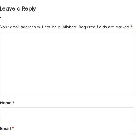
Leave a Reply
Your email address will not be published.
Required fields are marked
*
C
o
m
m
e
n
t
*
Name
*
Email
*