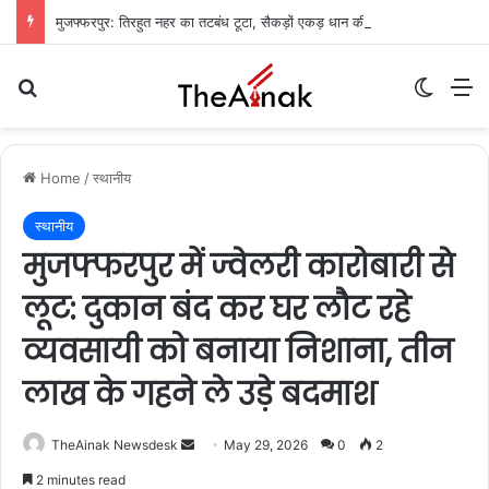
मुजफ्फरपुर: तिरहुत नहर का तटबंध टूटा, सैकड़ों एकड़ धान की फसलें जलमग्न; किसानों में चिंता
Search for
Switch
M
Home
/
स्थानीय
स्थानीय
मुजफ्फरपुर में ज्वेलरी कारोबारी से
लूट: दुकान बंद कर घर लौट रहे
व्यवसायी को बनाया निशाना, तीन
लाख के गहने ले उड़े बदमाश
TheAinak Newsdesk
S
May 29, 2026
0
2
e
2 minutes read