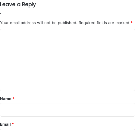
Leave a Reply
Your email address will not be published.
Required fields are marked
*
C
o
m
m
e
n
t
*
Name
*
Email
*