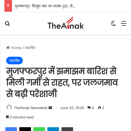
मुजफ्फरपुर: तिरहुत नहर का तटबंध टूटा, सैकड़ों एकड़ धान की फसलें जलमग्न; किसानों में चिंता
Search for
Switch
M
Home
/
स्थानीय
स्थानीय
मुजफ्फरपुर में झमाझम बारिश से
मिली गर्मी से राहत, पर जलजमाव
से बढ़ी परेशानी
TheAinak Newsdesk
S
June 30, 2026
0
2
e
2 minutes read
n
WhatsApp
Telegram
Print
d