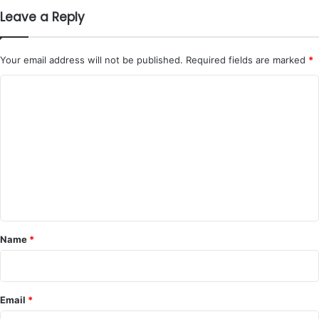
Leave a Reply
Your email address will not be published.
Required fields are marked
*
C
o
m
m
e
n
t
*
Name
*
Email
*