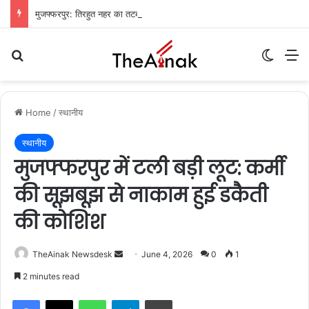
मुजफ्फरपुर: तिरहुत नहर का तटबंध टूटा, सैकड़ों एकड़ धान की फसलें जलमग्न; किसानों में चिंता
Search for
Switch
M
Home
/
स्थानीय
स्थानीय
मुजफ्फरपुर में टली बड़ी लूट: कर्मी
की सूझबूझ से नाकाम हुई डकैती
की कोशिश
TheAinak Newsdesk
S
June 4, 2026
0
1
e
2 minutes read
n
WhatsApp
Telegram
Print
d