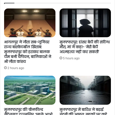
भागलपुर ने जीता सब-जूनियर
मुजफ्फरपुर: डांसर बेटी की संदिग्ध
राज्य बास्केटबॉल खिताब:
मौत, मां ने कहा- ‘मेरी बेटी
मुजफ्फरपुर को हराकर बालक
आत्महत्या नहीं कर सकती’
टीम बनी चैंपियन, बालिकाओं ने
5 hours ago
भी जीता कांस्य
2 hours ago
मुजफ्फरपुर की ग्रीनफील्ड
मुजफ्फरपुर में बारिश ने बढ़ाई
सैटेलाइट टाउनशिप: ‘पहले आओ,
गंदगी की आफत: सड़कों पर कूड़े