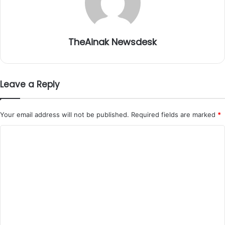
TheAinak Newsdesk
Leave a Reply
Your email address will not be published.
Required fields are marked
*
C
o
m
m
e
n
t