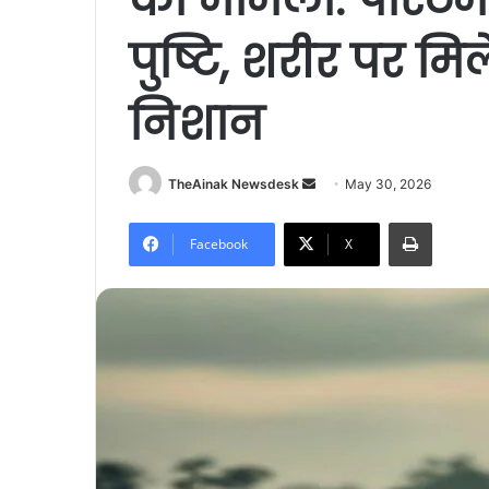
पुष्टि, शरीर पर मिल
निशान
TheAinak Newsdesk
S
May 30, 2026
e
Print
n
Facebook
X
d
a
n
e
m
a
i
l