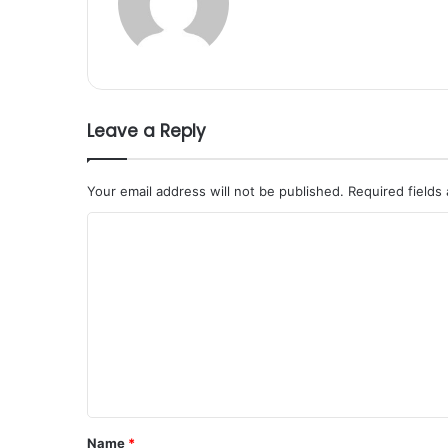
Leave a Reply
Your email address will not be published.
Required fields
C
o
m
m
e
n
t
*
Name
*