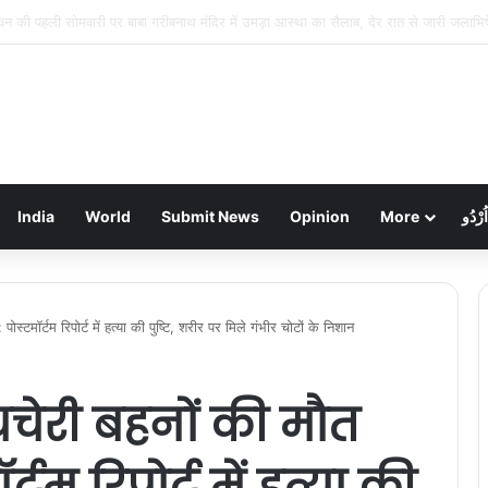
रहुत नहर का तटबंध टूटा, सैकड़ों एकड़ धान की फसलें जलमग्न; किसानों में चिंता
India
World
Submit News
Opinion
More
اُرْدُو
ोस्टमॉर्टम रिपोर्ट में हत्या की पुष्टि, शरीर पर मिले गंभीर चोटों के निशान
चचेरी बहनों की मौत
टम रिपोर्ट में हत्या की