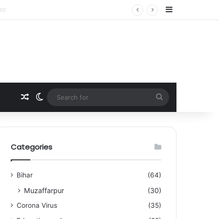
Sidebar
Random Article
Switch skin
Search
for
Categories
Bihar
(64)
Muzaffarpur
(30)
Corona Virus
(35)