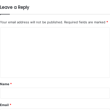
Leave a Reply
Your email address will not be published.
Required fields are marked
*
C
o
m
m
e
n
t
*
Name
*
Email
*