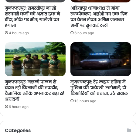
मुजफ्फरपुर: समस्तीपुर जा रहे
अहियापुर थानाध्यक्ष से मांगा
सरकारी कर्मी को अज्ञात ट्रक ने
स्पष्टीकरण, आईओ का एक दिन
रौंदा, मौके पर मौत; ग्रामीणों का
का वेतन रोका: अग्रिम जमानत
हंगामा
अर्जी पर सुनवाई टली
4 hours ago
6 hours ago
मुजफ्फरपुर: मछली पालन से
मुजफ्फरपुर: रेड लाइट एरिया में
बदल रही किसानों की तकदीर,
पुलिस की ‘अकेली’ छापेमारी, दो
वैज्ञानिक तरीके अपनाकर बढ़ा रहे
किशोरियों को बचाया, उठे सवाल
आमदनी
13 hours ago
6 hours ago
Categories