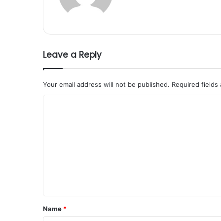
Leave a Reply
Your email address will not be published.
Required fields
C
o
m
m
e
n
t
*
Name
*