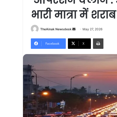
भारी मात्रा में शर
TheAinak Newsdesk
S
May 27, 2026
e
Print
n
Facebook
X
d
a
n
e
m
a
i
l