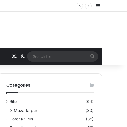
Sidebar
Random Article
Switch skin
Search
for
Categories
Bihar
(64)
Muzaffarpur
(30)
Corona Virus
(35)