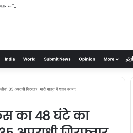
फ्तार स्कॉर्पियो ने पुलिसकर्मी और होटल संचालक को रौंदा, जवान की मौत, दो गंभीर
India
World
Submit News
Opinion
More
اُرْدُو
्लीन’: 35 अपराधी गिरफ्तार, भारी मात्रा में शराब बरामद
लिस का 48 घंटे का
35 अपराधी गिरफ्तार,