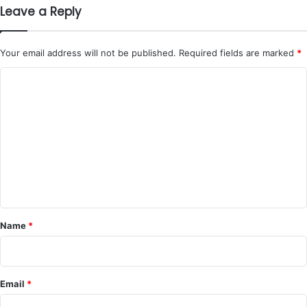
Leave a Reply
Your email address will not be published.
Required fields are marked
*
C
o
m
m
e
n
t
*
Name
*
Email
*