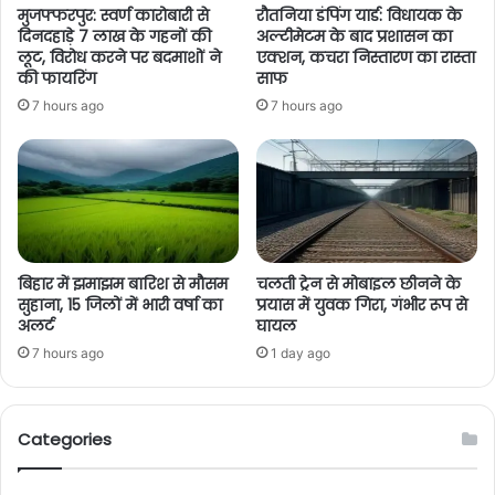
मुजफ्फरपुर: स्वर्ण कारोबारी से
रौतनिया डंपिंग यार्ड: विधायक के
दिनदहाड़े 7 लाख के गहनों की
अल्टीमेटम के बाद प्रशासन का
लूट, विरोध करने पर बदमाशों ने
एक्शन, कचरा निस्तारण का रास्ता
की फायरिंग
साफ
7 hours ago
7 hours ago
बिहार में झमाझम बारिश से मौसम
चलती ट्रेन से मोबाइल छीनने के
सुहाना, 15 जिलों में भारी वर्षा का
प्रयास में युवक गिरा, गंभीर रूप से
अलर्ट
घायल
7 hours ago
1 day ago
Categories