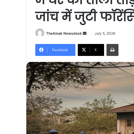
जांच में जुटी फॉरे
TheAinak Newsdesk
S
July 5, 2026
e
Print
n
Facebook
X
d
a
n
e
m
a
i
l