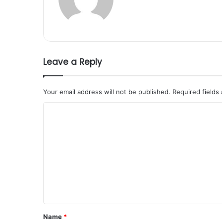
Leave a Reply
Your email address will not be published.
Required fields
C
o
m
m
e
n
t
*
Name
*