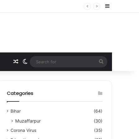
Sidebar
Random Article
Switch skin
Search
for
Categories
Bihar
(64)
Muzaffarpur
(30)
Corona Virus
(35)