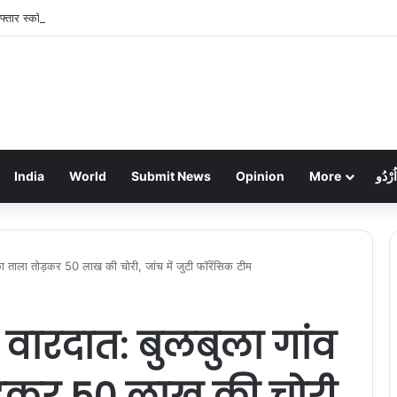
फ्तार स्कॉर्पियो ने पुलिसकर्मी और होटल संचालक को रौंदा, जवान की मौत, दो गंभीर
India
World
Submit News
Opinion
More
اُرْدُو
घर का ताला तोड़कर 50 लाख की चोरी, जांच में जुटी फॉरेंसिक टीम
ी वारदात: बुलबुला गांव
ड़कर 50 लाख की चोरी,