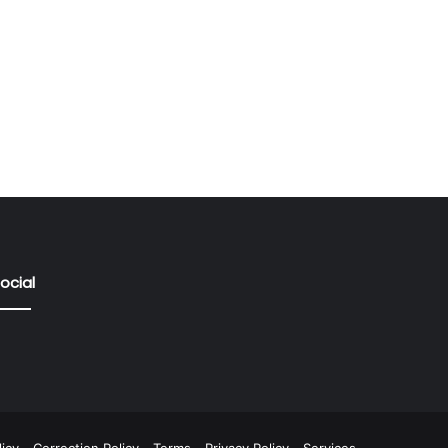
ocial
icy
Correction Policy
Terms
Privacy Policy
Services