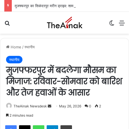
मुजफ्फरपुर का सिकंदरपुर मरीन ड्राइव: शाम ढलते ही गुलज़ार होता है यह ‘चटोरों का अड्डा’
Search for
Switch
M
Home
/
स्थानीय
स्थानीय
मुजफ्फरपुर में बदलेगा मौसम का
मिजाज: रविवार-सोमवार को बारिश
और तेज हवाओं के आसार
TheAinak Newsdesk
S
May 26, 2026
0
2
e
2 minutes read
n
WhatsApp
Telegram
Print
d