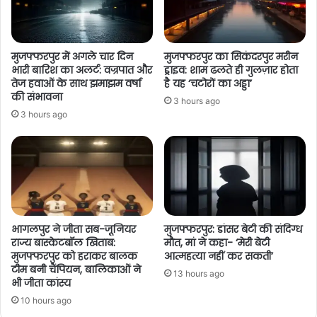
मुजफ्फरपुर में अगले चार दिन
मुजफ्फरपुर का सिकंदरपुर मरीन
भारी बारिश का अलर्ट: वज्रपात और
ड्राइव: शाम ढलते ही गुलज़ार होता
तेज हवाओं के साथ झमाझम वर्षा
है यह ‘चटोरों का अड्डा’
की संभावना
3 hours ago
3 hours ago
भागलपुर ने जीता सब-जूनियर
मुजफ्फरपुर: डांसर बेटी की संदिग्ध
राज्य बास्केटबॉल खिताब:
मौत, मां ने कहा- ‘मेरी बेटी
मुजफ्फरपुर को हराकर बालक
आत्महत्या नहीं कर सकती’
टीम बनी चैंपियन, बालिकाओं ने
13 hours ago
भी जीता कांस्य
10 hours ago