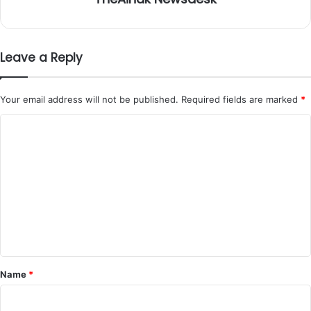
Leave a Reply
Your email address will not be published.
Required fields are marked
*
C
o
m
m
e
n
t
*
Name
*