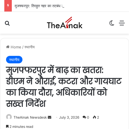
मुजफ्फरपुर: तिरहुत नहर का तटबंध टूटा, सैकड़ों एकड़ धान की फसलें जलमग्न; किसानों में चिंता
Search for
Switch
M
Home
/
स्थानीय
स्थानीय
मुजफ्फरपुर में बाढ़ का खतरा:
डीएम ने औराई, कटरा और गायघाट
का किया दौरा, अधिकारियों को
सख्त निर्देश
TheAinak Newsdesk
S
July 3, 2026
0
2
e
2 minutes read