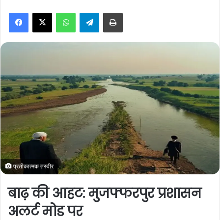
n
WhatsApp
Telegram
Print
d
a
n
e
m
a
i
l
प्रतीकात्मक तस्वीर
बाढ़ की आहट: मुजफ्फरपुर प्रशासन
अलर्ट मोड पर