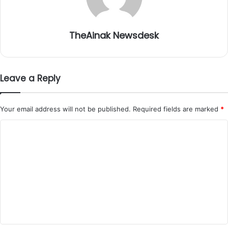
TheAinak Newsdesk
Leave a Reply
Your email address will not be published.
Required fields are marked
*
C
o
m
m
e
n
t