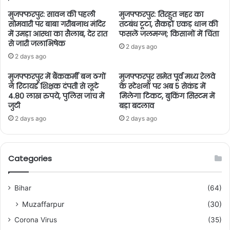
मुजफ्फरपुर: सावन की पहली
मुजफ्फरपुर: तिरहुत नहर का
सोमवारी पर बाबा गरीबनाथ मंदिर
तटबंध टूटा, सैकड़ों एकड़ धान की
में उमड़ा आस्था का सैलाब, देर रात
फसलें जलमग्न; किसानों में चिंता
से जारी जलाभिषेक
2 days ago
2 days ago
मुजफ्फरपुर में बैंककर्मी बन ठगों
मुजफ्फरपुर समेत पूर्व मध्य रेलवे
ने रिटायर्ड शिक्षक दंपती से लूटे
के स्टेशनों पर अब 5 सेकंड में
4.80 लाख रुपये, पुलिस जांच में
मिलेगा टिकट, बुकिंग सिस्टम में
जुटी
बड़ा बदलाव
2 days ago
2 days ago
Categories
Bihar
(64)
Muzaffarpur
(30)
Corona Virus
(35)