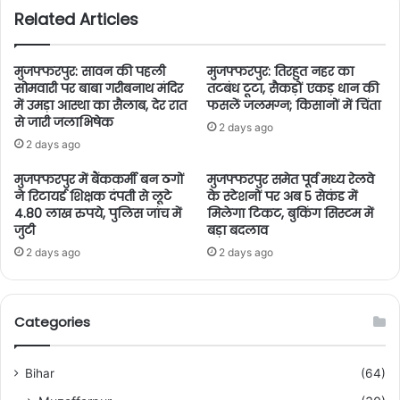
Related Articles
मुजफ्फरपुर: सावन की पहली
मुजफ्फरपुर: तिरहुत नहर का
सोमवारी पर बाबा गरीबनाथ मंदिर
तटबंध टूटा, सैकड़ों एकड़ धान की
में उमड़ा आस्था का सैलाब, देर रात
फसलें जलमग्न; किसानों में चिंता
से जारी जलाभिषेक
2 days ago
2 days ago
मुजफ्फरपुर में बैंककर्मी बन ठगों
मुजफ्फरपुर समेत पूर्व मध्य रेलवे
ने रिटायर्ड शिक्षक दंपती से लूटे
के स्टेशनों पर अब 5 सेकंड में
4.80 लाख रुपये, पुलिस जांच में
मिलेगा टिकट, बुकिंग सिस्टम में
जुटी
बड़ा बदलाव
2 days ago
2 days ago
Categories
Bihar
(64)