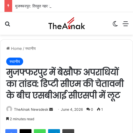
मुजफ्फरपुर: तिरहुत नहर का तटबंध टूटा, सैकड़ों एकड़ धान की फसलें जलमग्न; किसानों में चिंता
Search for
Switch
M
Home
/
स्थानीय
स्थानीय
मुजफ्फरपुर में बेखौफ अपराधियों
का तांडव: डिप्टी सीएम की चेतावनी
के बीच एसबीआई सीएसपी में लूट
TheAinak Newsdesk
S
June 4, 2026
0
1
e
2 minutes read
n
WhatsApp
Telegram
Print
d