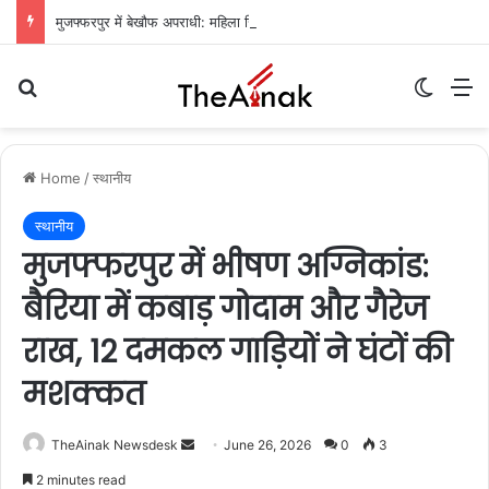
मुजफ्फरपुर में बेखौफ अपराधी: महिला सिपाही की कनपटी पर पिस्टल तानकर चेन लूटी, हवा में फायरिंग कर फरार
Search for
Switch
M
Home
/
स्थानीय
स्थानीय
मुजफ्फरपुर में भीषण अग्निकांड:
बैरिया में कबाड़ गोदाम और गैरेज
राख, 12 दमकल गाड़ियों ने घंटों की
मशक्कत
TheAinak Newsdesk
S
June 26, 2026
0
3
e
2 minutes read