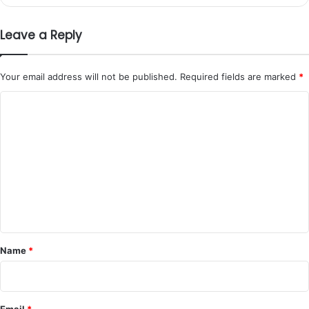
Leave a Reply
Your email address will not be published.
Required fields are marked
*
C
o
m
m
e
n
t
*
Name
*