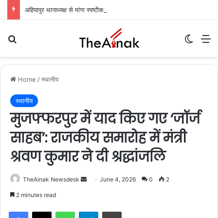
अहियापुर थानाध्यक्ष से मांगा स्पष्टीकरण, आईओ का एक दिन का वेतन रोका: अग्रिम जमानत अर्जी पर सुनवाई टली
Search for
Switch
M
Home
/
स्थानीय
स्थानीय
मुजफ्फरपुर में याद किए गए ‘जॉर्ज
साहब’: राजकीय समारोह में मंत्री
श्रवण कुमार ने दी श्रद्धांजलि
TheAinak Newsdesk
S
June 4, 2026
0
2
e
2 minutes read
n
WhatsApp
Telegram
Print
d