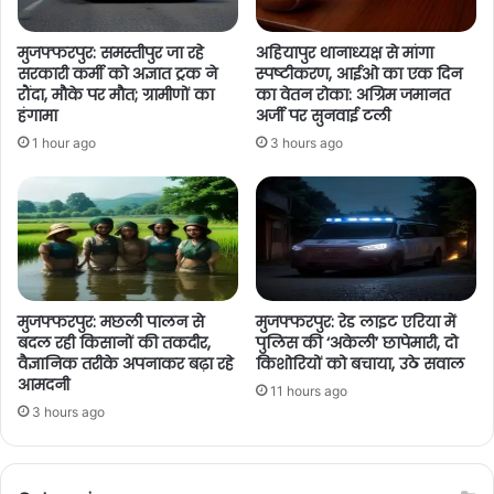
मुजफ्फरपुर: समस्तीपुर जा रहे
अहियापुर थानाध्यक्ष से मांगा
सरकारी कर्मी को अज्ञात ट्रक ने
स्पष्टीकरण, आईओ का एक दिन
रौंदा, मौके पर मौत; ग्रामीणों का
का वेतन रोका: अग्रिम जमानत
हंगामा
अर्जी पर सुनवाई टली
1 hour ago
3 hours ago
मुजफ्फरपुर: मछली पालन से
मुजफ्फरपुर: रेड लाइट एरिया में
बदल रही किसानों की तकदीर,
पुलिस की ‘अकेली’ छापेमारी, दो
वैज्ञानिक तरीके अपनाकर बढ़ा रहे
किशोरियों को बचाया, उठे सवाल
आमदनी
11 hours ago
3 hours ago