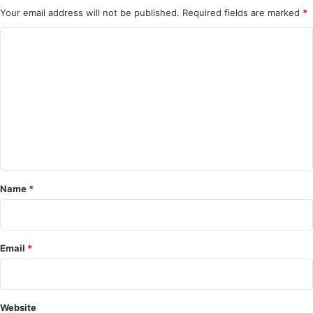
Your email address will not be published.
Required fields are marked
*
C
o
m
m
e
n
t
*
Name
*
Email
*
Website