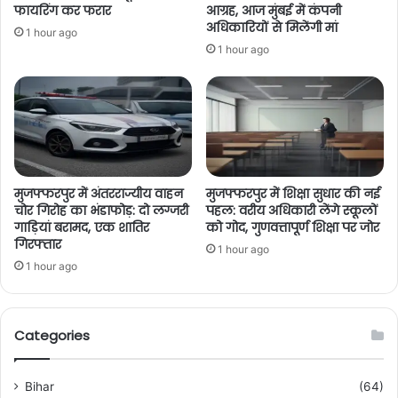
फायरिंग कर फरार
आग्रह, आज मुंबई में कंपनी
अधिकारियों से मिलेंगी मां
1 hour ago
1 hour ago
मुजफ्फरपुर में अंतरराज्यीय वाहन
मुजफ्फरपुर में शिक्षा सुधार की नई
चोर गिरोह का भंडाफोड़: दो लग्जरी
पहल: वरीय अधिकारी लेंगे स्कूलों
गाड़ियां बरामद, एक शातिर
को गोद, गुणवत्तापूर्ण शिक्षा पर जोर
गिरफ्तार
1 hour ago
1 hour ago
Categories
Bihar
(64)