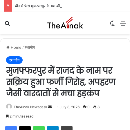
चीन में फंसे मुजफ्फरपुर के यश की रिहाई की उम्मीदें बढ़ीं: केंद्रीय मंत्री ने विदेश मंत्रालय से किया आग्रह, आज मुंबई में कंपनी अधिकारियों से मिलेंगी मां
Search for
Switch
M
Home
/
स्थानीय
स्थानीय
मुजफ्फरपुर में राजद के नाम पर
सक्रिय हुआ फर्जी गिरोह, अपहरण
जैसी वारदातों से मचा हड़कंप
TheAinak Newsdesk
S
July 8, 2026
0
8
e
2 minutes read
n
WhatsApp
Telegram
Print
d