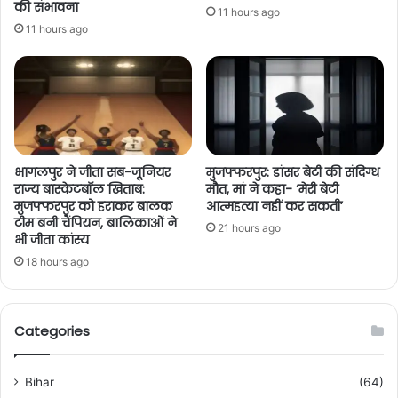
की संभावना
11 hours ago
11 hours ago
भागलपुर ने जीता सब-जूनियर
मुजफ्फरपुर: डांसर बेटी की संदिग्ध
राज्य बास्केटबॉल खिताब:
मौत, मां ने कहा- ‘मेरी बेटी
मुजफ्फरपुर को हराकर बालक
आत्महत्या नहीं कर सकती’
टीम बनी चैंपियन, बालिकाओं ने
21 hours ago
भी जीता कांस्य
18 hours ago
Categories
Bihar
(64)