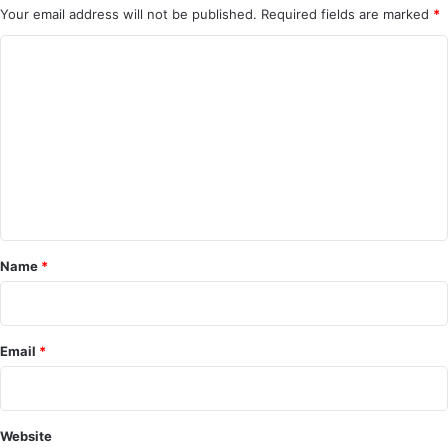
Your email address will not be published.
Required fields are marked
*
C
o
m
m
e
n
t
*
Name
*
Email
*
Website