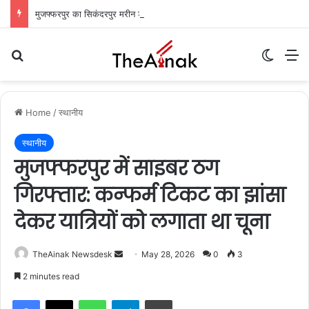
मुजफ्फरपुर का सिकंदरपुर मरीन ड्राइव: शाम ढलते ही गुलज़ार होता है यह ‘चटोरों का अड्डा’
Search for
Switch
M
Home
/
स्थानीय
स्थानीय
मुजफ्फरपुर में साइबर ठग
गिरफ्तार: कन्फर्म टिकट का झांसा
देकर यात्रियों को लगाता था चूना
TheAinak Newsdesk
S
May 28, 2026
0
3
e
2 minutes read
n
WhatsApp
Telegram
Print
d