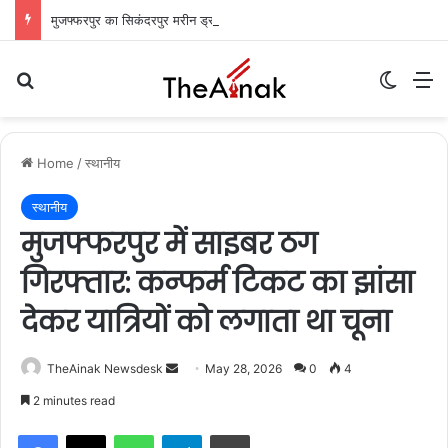
मुजफ्फरपुर का सिकंदरपुर मरीन ड्राइव: शाम ढलते ही गुलज़ार होता है यह ‘चटोरों का अड्डा’
Search for
Switch
M
Home
/
स्थानीय
स्थानीय
मुजफ्फरपुर में साइबर ठग
गिरफ्तार: कन्फर्म टिकट का झांसा
देकर यात्रियों को लगाता था चूना
TheAinak Newsdesk
S
May 28, 2026
0
4
e
2 minutes read
n
WhatsApp
Telegram
Print
d