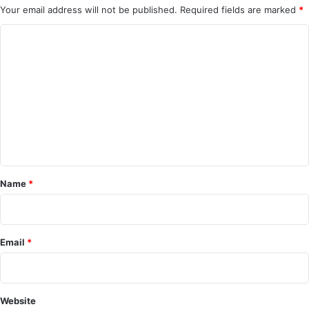
Your email address will not be published.
Required fields are marked
*
C
o
m
m
e
n
t
*
Name
*
Email
*
Website