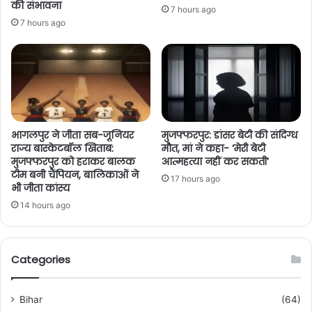
की संभावना
7 hours ago
7 hours ago
भागलपुर ने जीता सब-जूनियर
मुजफ्फरपुर: डांसर बेटी की संदिग्ध
राज्य बास्केटबॉल खिताब:
मौत, मां ने कहा- ‘मेरी बेटी
मुजफ्फरपुर को हराकर बालक
आत्महत्या नहीं कर सकती’
टीम बनी चैंपियन, बालिकाओं ने
17 hours ago
भी जीता कांस्य
14 hours ago
Categories
Bihar
(64)