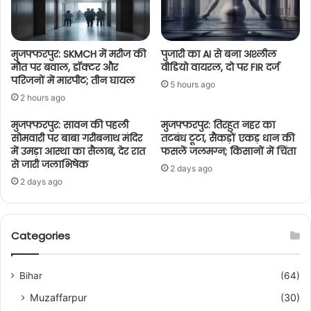
मुजफ्फरपुर: SKMCH में मरीज की
पुजारी का AI से बना अश्लील
मौत पर बवाल, डॉक्टर और
वीडियो वायरल, दो पर FIR दर्ज
परिजनों में मारपीट; तीन घायल
5 hours ago
2 hours ago
मुजफ्फरपुर: सावन की पहली
मुजफ्फरपुर: तिरहुत नहर का
सोमवारी पर बाबा गरीबनाथ मंदिर
तटबंध टूटा, सैकड़ों एकड़ धान की
में उमड़ा आस्था का सैलाब, देर रात
फसलें जलमग्न; किसानों में चिंता
से जारी जलाभिषेक
2 days ago
2 days ago
Categories
Bihar
(64)
Muzaffarpur
(30)