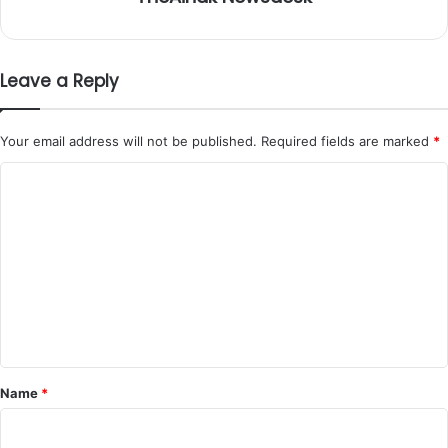
Leave a Reply
Your email address will not be published.
Required fields are marked
*
C
o
m
m
e
n
t
*
Name
*