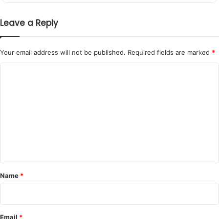
Leave a Reply
Your email address will not be published.
Required fields are marked
*
C
o
m
m
e
n
t
*
Name
*
Email
*