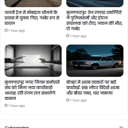
चलती ट्रेन से मोबाइल छीनने के
मुजफ्फरपुर: तेज रफ्तार स्कॉर्पियो
प्रयास में युवक गिरा, गंभीर रूप से
ने पुलिसकर्मी और होटल
घायल
संचालक को रौंदा, जवान की मौत,
दो गंभीर
1 hour ago
1 hour ago
मुजफ्फरपुर नगर निगम कर्मचारी
बोचहां में शराब तस्करों पर बड़ी
संघ को मिला नया कार्यकारी
कार्रवाई: 918 लीटर विदेशी शराब
अध्यक्ष: रवि रंजन राज संभालेंगे
और बीयर जब्त, चार नामजद
कमान
1 hour ago
1 hour ago
Categories