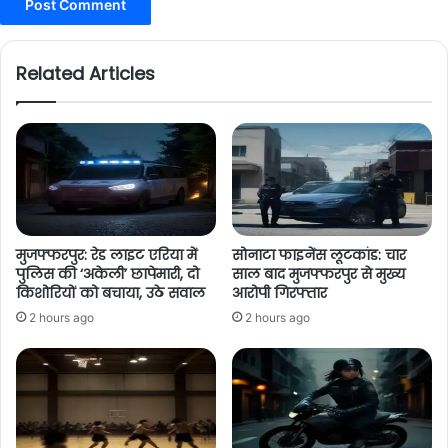
Related Articles
मुजफ्फरपुर: रेड लाइट एरिया में
सोनाटा फाइनेंस लूटकांड: चार
पुलिस की ‘अकेली’ छापेमारी, दो
साल बाद मुजफ्फरपुर से मुख्य
किशोरियों को बचाया, उठे सवाल
आरोपी गिरफ्तार
2 hours ago
2 hours ago