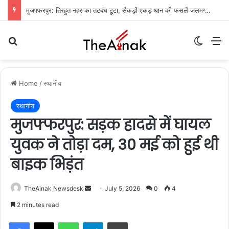
मुजफ्फरपुर: तिरहुत नहर का तटबंध टूटा, सैकड़ों एकड़ धान की फसलें जलमग्न; किसानों में चिंता
Search for
Switch
M
Home
/
स्थानीय
स्थानीय
मुजफ्फरपुर: सड़क हादसे में घायल
युवक ने तोड़ा दम, 30 मई को हुई थी
बाइक भिड़ंत
TheAinak Newsdesk
S
July 5, 2026
0
4
e
2 minutes read
n
WhatsApp
Telegram
Print
d