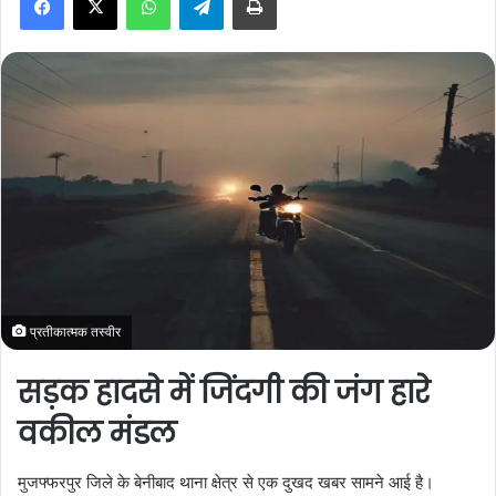
a
n
e
m
a
i
l
प्रतीकात्मक तस्वीर
सड़क हादसे में जिंदगी की जंग हारे
वकील मंडल
मुजफ्फरपुर जिले के बेनीबाद थाना क्षेत्र से एक दुखद खबर सामने आई है।