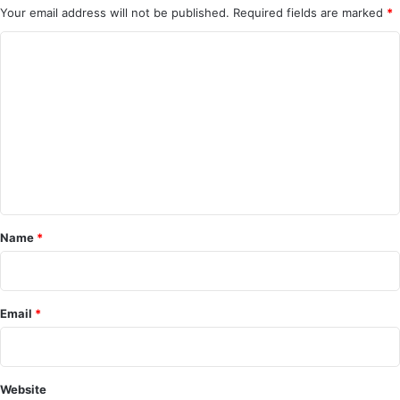
Your email address will not be published.
Required fields are marked
*
C
o
m
m
e
n
t
*
Name
*
Email
*
Website