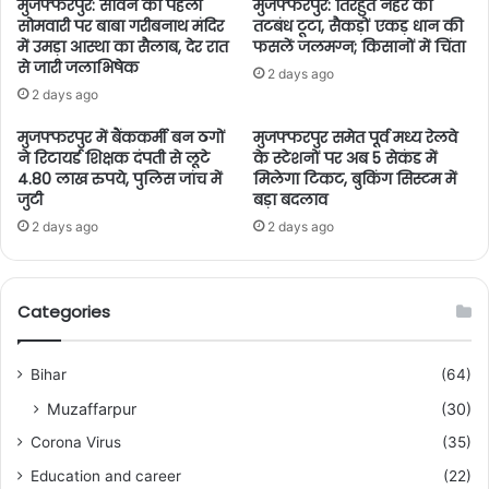
मुजफ्फरपुर: सावन की पहली
मुजफ्फरपुर: तिरहुत नहर का
सोमवारी पर बाबा गरीबनाथ मंदिर
तटबंध टूटा, सैकड़ों एकड़ धान की
में उमड़ा आस्था का सैलाब, देर रात
फसलें जलमग्न; किसानों में चिंता
से जारी जलाभिषेक
2 days ago
2 days ago
मुजफ्फरपुर में बैंककर्मी बन ठगों
मुजफ्फरपुर समेत पूर्व मध्य रेलवे
ने रिटायर्ड शिक्षक दंपती से लूटे
के स्टेशनों पर अब 5 सेकंड में
4.80 लाख रुपये, पुलिस जांच में
मिलेगा टिकट, बुकिंग सिस्टम में
जुटी
बड़ा बदलाव
2 days ago
2 days ago
Categories
Bihar
(64)
Muzaffarpur
(30)
Corona Virus
(35)
Education and career
(22)