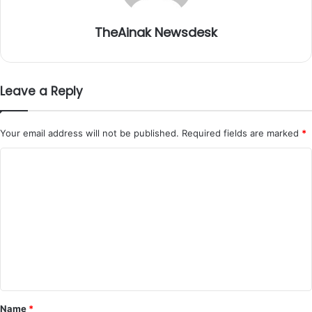
TheAinak Newsdesk
Leave a Reply
Your email address will not be published.
Required fields are marked
*
C
o
m
m
e
n
t
*
Name
*