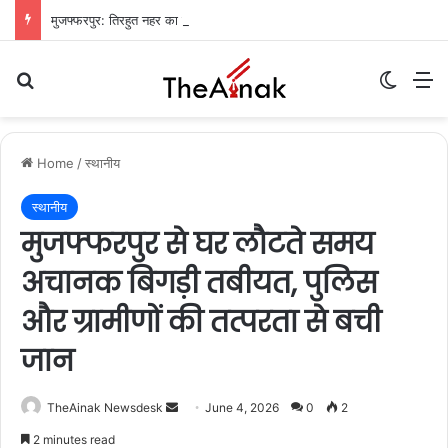
मुजफ्फरपुर: तिरहुत नहर का तटबंध टूटा, सैकड़ों एकड़ धान की फसलें जलमग्न; किसानों में चिंता
Search for
Switch
M
Home
/
स्थानीय
स्थानीय
मुजफ्फरपुर से घर लौटते समय
अचानक बिगड़ी तबीयत, पुलिस
और ग्रामीणों की तत्परता से बची
जान
TheAinak Newsdesk
S
June 4, 2026
0
2
e
2 minutes read