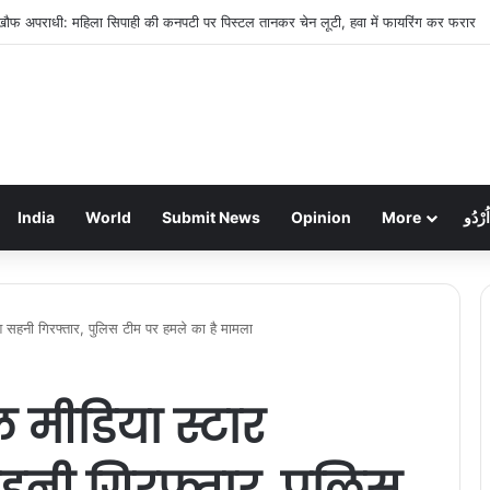
फ्फरपुर के यश की रिहाई की उम्मीदें बढ़ीं: केंद्रीय मंत्री ने विदेश मंत्रालय से किया आग्रह, आज मुंब
India
World
Submit News
Opinion
More
اُرْدُو
श सहनी गिरफ्तार, पुलिस टीम पर हमले का है मामला
 मीडिया स्टार
नी गिरफ्तार, पुलिस