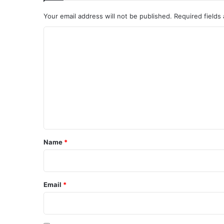
Your email address will not be published.
Required fields
C
o
m
m
e
n
t
*
Name
*
Email
*