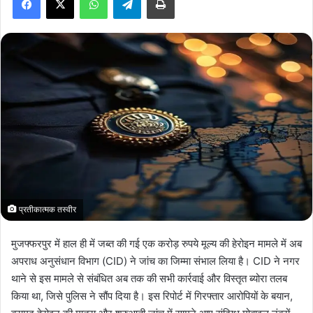
a
n
e
m
a
i
l
प्रतीकात्मक तस्वीर
मुजफ्फरपुर में हाल ही में जब्त की गई एक करोड़ रुपये मूल्य की हेरोइन मामले में अब
अपराध अनुसंधान विभाग (CID) ने जांच का जिम्मा संभाल लिया है। CID ने नगर
थाने से इस मामले से संबंधित अब तक की सभी कार्रवाई और विस्तृत ब्योरा तलब
किया था, जिसे पुलिस ने सौंप दिया है। इस रिपोर्ट में गिरफ्तार आरोपियों के बयान,