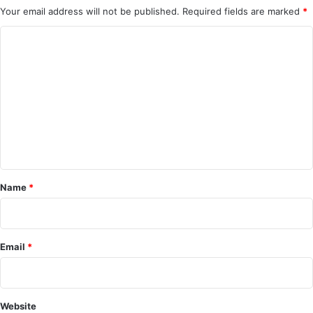
Your email address will not be published.
Required fields are marked
*
C
o
m
m
e
n
t
*
Name
*
Email
*
Website