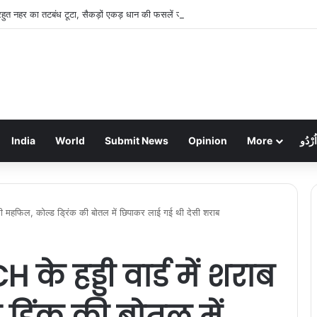
रहुत नहर का तटबंध टूटा, सैकड़ों एकड़ धान की फसलें जलमग्न; किसानों में चिंता
India
World
Submit News
Opinion
More
اُرْدُو
की महफिल, कोल्ड ड्रिंक की बोतल में छिपाकर लाई गई थी देसी शराब
के हड्डी वार्ड में शराब
्रिंक की बोतल में