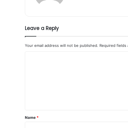
Leave a Reply
Your email address will not be published.
Required fields
C
o
m
m
e
n
t
*
Name
*