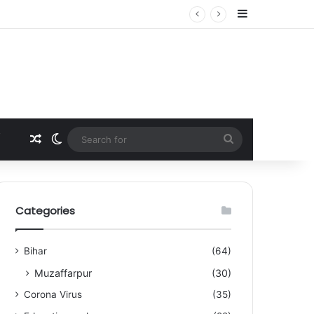
Sidebar
Random Article
Switch skin
Search
for
Categories
Bihar
(64)
Muzaffarpur
(30)
Corona Virus
(35)