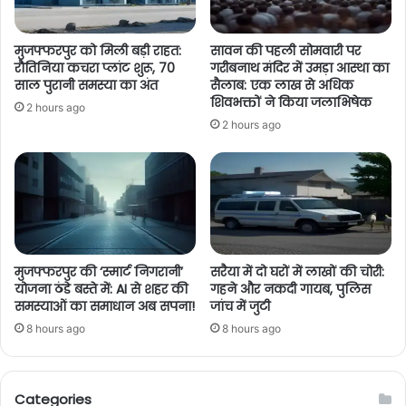
मुजफ्फरपुर को मिली बड़ी राहत:
सावन की पहली सोमवारी पर
रौतिनिया कचरा प्लांट शुरू, 70
गरीबनाथ मंदिर में उमड़ा आस्था का
साल पुरानी समस्या का अंत
सैलाब: एक लाख से अधिक
शिवभक्तों ने किया जलाभिषेक
2 hours ago
2 hours ago
मुजफ्फरपुर की ‘स्मार्ट निगरानी’
सरैया में दो घरों में लाखों की चोरी:
योजना ठंडे बस्ते में: AI से शहर की
गहने और नकदी गायब, पुलिस
समस्याओं का समाधान अब सपना!
जांच में जुटी
8 hours ago
8 hours ago
Categories