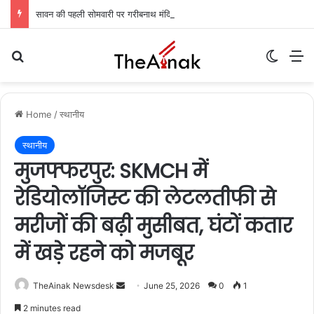
सावन की पहली सोमवारी पर गरीबनाथ मंदिर में उमड़ा आस्था का सैलाब: एक लाख से अधिक शिवभक्तों ने किया जलाभिषेक
Search for
Switch
M
Home
/
स्थानीय
स्थानीय
मुजफ्फरपुर: SKMCH में
रेडियोलॉजिस्ट की लेटलतीफी से
मरीजों की बढ़ी मुसीबत, घंटों कतार
में खड़े रहने को मजबूर
TheAinak Newsdesk
S
June 25, 2026
0
1
e
2 minutes read