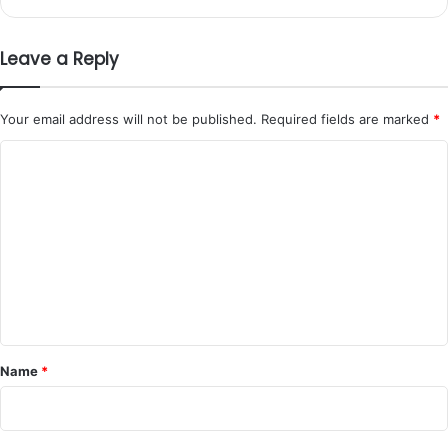
Leave a Reply
Your email address will not be published.
Required fields are marked
*
C
o
m
m
e
n
t
*
Name
*