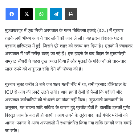
n
WhatsApp
Telegram
Print
d
a
n
मुज़फ़्फ़रपुर में एक निजी अस्पताल के गहन चिकित्सा इकाई (ICU) में गुरुवार
e
तड़के लगी भीषण आग ने चार लोगों की जान ले ली। यह हृदय विदारक घटना
m
प्रसाद हॉस्पिटल में हुई, जिसने पूरे शहर को स्तब्ध कर दिया है। मृतकों में ज़्यादातर
a
अस्पताल में भर्ती मरीज़ बताए जा रहे हैं। इस हादसे के बाद बिहार के मुख्यमंत्री
i
सम्राट चौधरी ने गहरा दुख व्यक्त किया है और मृतकों के परिजनों को चार-चार
l
लाख रुपये की अनुग्रह राशि देने की घोषणा की है।
गुरुवार सुबह करीब 3 बजे जब शहर गहरी नींद में था, तभी प्रसाद हॉस्पिटल के
ICU से आग की लपटें उठने लगीं। आग इतनी तेज़ी से फैली कि मरीज़ों और
अस्पताल कर्मचारियों को संभलने का मौका नहीं मिला। शुरुआती जानकारी के
अनुसार, यह घटना शॉर्ट सर्किट के कारण हुई प्रतीत होती है, हालांकि इसकी पुष्टि
विस्तृत जांच के बाद ही हो पाएगी। आग लगने के तुरंत बाद, कई गंभीर मरीज़ों को
आनन-फानन में अन्य अस्पतालों में स्थानांतरित किया गया ताकि उनकी जान बचाई
जा सके।