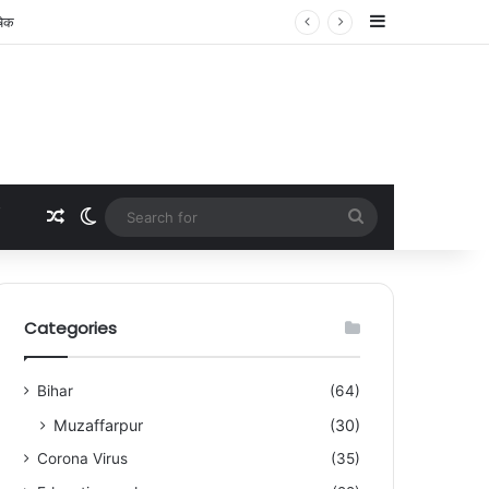
Sidebar
Random Article
Switch skin
Search
for
Categories
Bihar
(64)
Muzaffarpur
(30)
Corona Virus
(35)