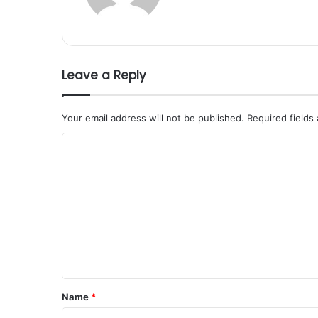
Leave a Reply
Your email address will not be published.
Required fields
C
o
m
m
e
n
t
*
Name
*