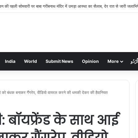
रहुत नहर का तटबंध टूटा, सैकड़ों एकड़ धान की फसलें जलमग्न; किसानों में चिंता
India
World
Submit News
Opinion
More
اُرْدُو
ुवती को बंधक बनाकर गैंगरेप, वीडियो वायरल करने की धमकी देकर की हैवानियत
गी: बॉयफ्रेंड के साथ आई
कर गैंगरेप, वीडियो