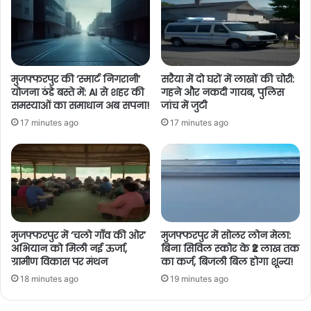
मुजफ्फरपुर की ‘स्मार्ट निगरानी’
सरैया में दो घरों में लाखों की चोरी:
योजना ठंडे बस्ते में: AI से शहर की
गहने और नकदी गायब, पुलिस
समस्याओं का समाधान अब सपना!
जांच में जुटी
17 minutes ago
17 minutes ago
मुजफ्फरपुर में ‘चलो गाँव की ओर’
मुजफ्फरपुर में सोलर लोन मेला:
अभियान को मिली नई ऊर्जा,
बिना सिविल स्कोर के ₹2 लाख तक
ग्रामीण विकास पर मंथन
का कर्ज, बिजली बिल होगा शून्य!
18 minutes ago
19 minutes ago