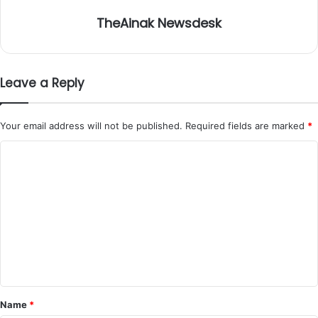
TheAinak Newsdesk
Leave a Reply
Your email address will not be published.
Required fields are marked
*
C
o
m
m
e
n
t
*
Name
*