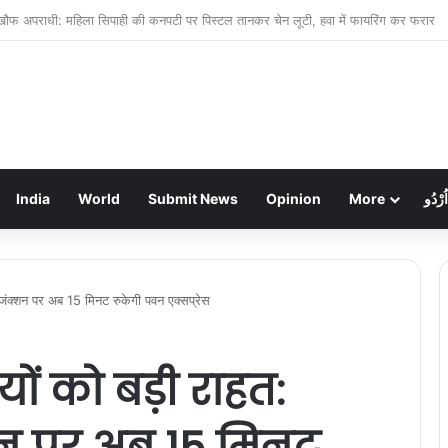
फ्फरपुर के यश की रिहाई की उम्मीदें बढ़ीं: केंद्रीय मंत्री ने विदेश मंत्रालय से किया आग्रह, आज मुंब
India
World
Submit News
Opinion
More
اُرْدُو
र जंक्शन पर अब 15 मिनट रुकेगी पवन एक्सप्रेस
यों को बड़ी राहत:
शन पर अब 15 मिनट