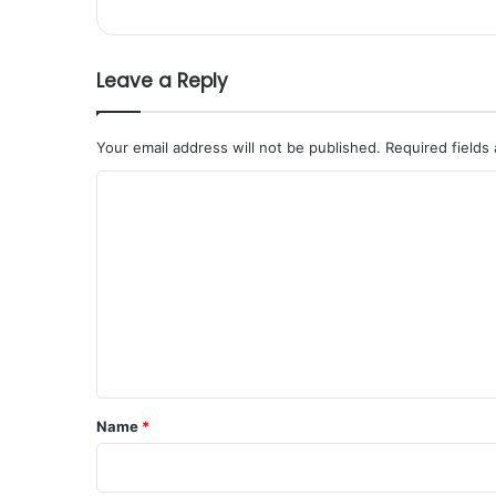
Leave a Reply
Your email address will not be published.
Required fields
C
o
m
m
e
n
t
*
Name
*