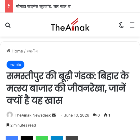
सोनाटा फाइनेंस लूटकांड: चार साल बाद मुजफ्फरपुर से मुख्य आरोपी गिरफ्तार
Search for
Switch
M
Home
/
स्थानीय
स्थानीय
समस्तीपुर की बूढ़ी गंडक: बिहार के
मत्स्य बाजार की जीवनरेखा, जानें
क्यों है यह खास
TheAinak Newsdesk
S
June 10, 2026
0
1
e
2 minutes read
n
WhatsApp
Telegram
Print
d