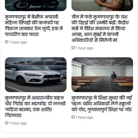
मुजफ्फरपुर में बेखौफ अपराधी:
चीन में फंसे मुजफ्फरपुर के यश
महिला सिपाही की कनपटी पर
की रिहाई की उम्मीदें बढ़ीं: केंद्रीय
पिस्टल तानकर चेन लूटी, हवा में
मंत्री ने विदेश मंत्रालय से किया
फायरिंग कर फरार
आग्रह, आज मुंबई में कंपनी
अधिकारियों से मिलेंगी मां
1 hour ago
1 hour ago
मुजफ्फरपुर में अंतरराज्यीय वाहन
मुजफ्फरपुर में शिक्षा सुधार की नई
चोर गिरोह का भंडाफोड़: दो लग्जरी
पहल: वरीय अधिकारी लेंगे स्कूलों
गाड़ियां बरामद, एक शातिर
को गोद, गुणवत्तापूर्ण शिक्षा पर जोर
गिरफ्तार
1 hour ago
1 hour ago