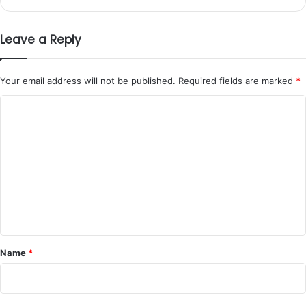
Leave a Reply
Your email address will not be published.
Required fields are marked
*
C
o
m
m
e
n
t
*
Name
*