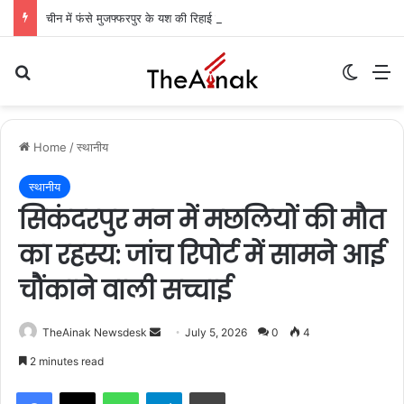
चीन में फंसे मुजफ्फरपुर के यश की रिहाई की उम्मीदें बढ़ीं: केंद्रीय मंत्री ने विदेश मंत्रालय से किया आग्रह, आज मुंबई में कंपनी अधिकारियों से मिलेंगी मां
Search for
Switch
M
Home
/
स्थानीय
स्थानीय
सिकंदरपुर मन में मछलियों की मौत
का रहस्य: जांच रिपोर्ट में सामने आई
चौंकाने वाली सच्चाई
TheAinak Newsdesk
S
July 5, 2026
0
4
e
2 minutes read
n
WhatsApp
Telegram
Print
d