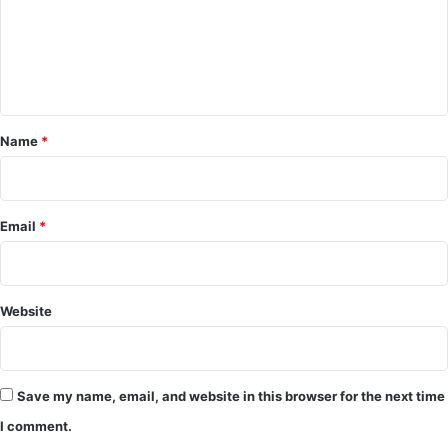
m
e
n
t
*
Name
*
Email
*
Website
Save my name, email, and website in this browser for the next time
I comment.