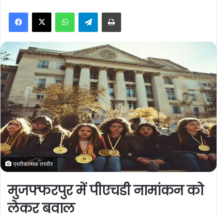
n
WhatsApp
Telegram
Print
d
a
n
e
m
a
i
l
प्रतीकात्मक तस्वीर
मुजफ्फरपुर में पीएचडी नामांकन को
लेकर बवाल