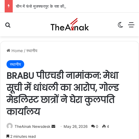
चीन में फंसे मुजफ्फरपुर के यश की रिहाई की उम्मीदें बढ़ीं: केंद्रीय मंत्री ने विदेश मंत्रालय से किया आग्रह, आज मुंबई में कंपनी अधिकारियों से मिलेंगी मां
Search for
Switch
M
Home
/
स्थानीय
स्थानीय
BRABU पीएचडी नामांकन: मेधा
सूची में धांधली का आरोप, गोल्ड
मेडलिस्ट छात्रों ने घेरा कुलपति
कार्यालय
TheAinak Newsdesk
S
May 26, 2026
0
4
e
2 minutes read