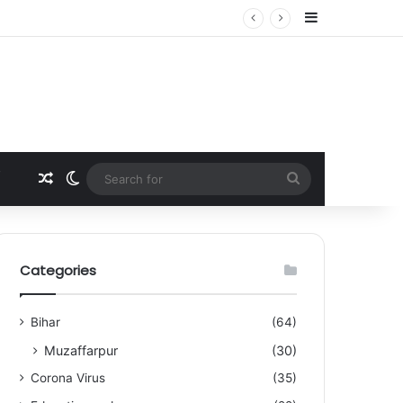
Sidebar
Random Article
Switch skin
Search
for
Categories
Bihar
(64)
Muzaffarpur
(30)
Corona Virus
(35)