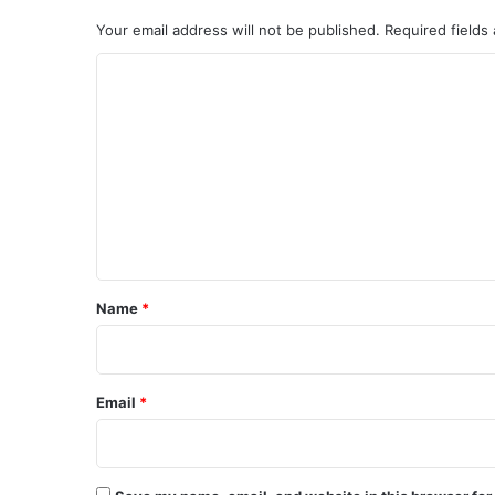
Your email address will not be published.
Required fields
C
o
m
m
e
n
t
*
Name
*
Email
*