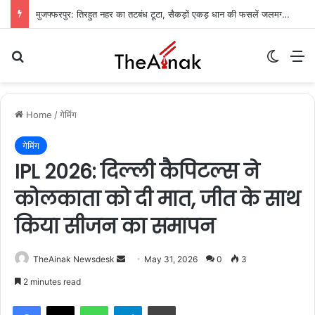
मुजफ्फरपुर: तिरहुत नहर का तटबंध टूटा, सैकड़ों एकड़ धान की फसलें जलमग्न; किसानों में चिंता
Search for
Switch
M
Home
/
गेमिंग
गेमिंग
IPL 2026: दिल्ली कैपिटल्स ने
कोलकाता को दी मात, जीत के साथ
किया सीजन का समापन
TheAinak Newsdesk
S
May 31, 2026
0
3
e
2 minutes read
n
WhatsApp
Telegram
Print
d