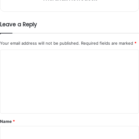
Leave a Reply
Your email address will not be published.
Required fields are marked
*
C
o
m
m
e
n
t
*
Name
*