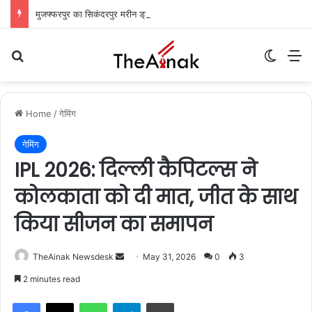
मुजफ्फरपुर का सिकंदरपुर मरीन ड्राइव: शाम ढलते ही गुलज़ार होता है यह ‘चटोरों का अड्डा’
Search for
Switch
M
Home
/
गेमिंग
गेमिंग
IPL 2026: दिल्ली कैपिटल्स ने
कोलकाता को दी मात, जीत के साथ
किया सीजन का समापन
TheAinak Newsdesk
S
May 31, 2026
0
3
e
2 minutes read
n
WhatsApp
Telegram
Print
d