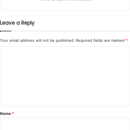
Leave a Reply
Your email address will not be published.
Required fields are marked
*
C
o
m
m
e
n
t
*
Name
*