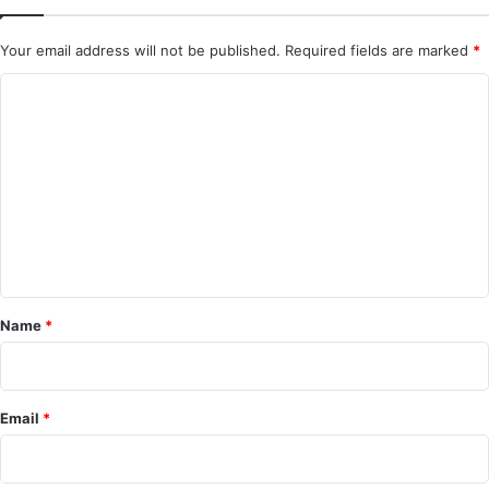
Your email address will not be published.
Required fields are marked
*
C
o
m
m
e
n
t
*
Name
*
Email
*