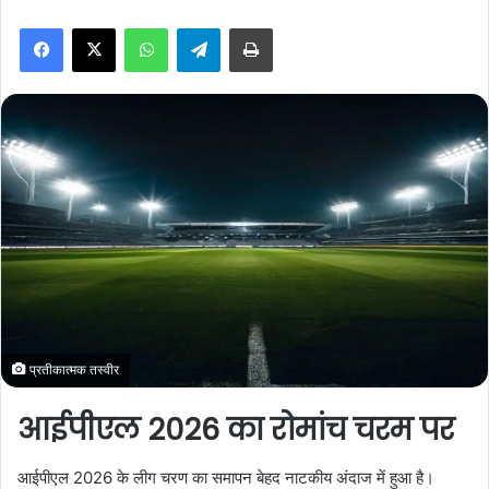
n
WhatsApp
Telegram
Print
d
a
n
e
m
a
i
l
प्रतीकात्मक तस्वीर
आईपीएल 2026 का रोमांच चरम पर
आईपीएल 2026 के लीग चरण का समापन बेहद नाटकीय अंदाज में हुआ है।