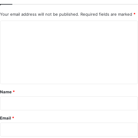
Your email address will not be published.
Required fields are marked
*
C
o
m
m
e
n
t
*
Name
*
Email
*