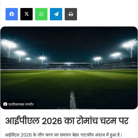
n
WhatsApp
Telegram
Print
d
a
n
e
m
a
i
l
प्रतीकात्मक तस्वीर
आईपीएल 2026 का रोमांच चरम पर
आईपीएल 2026 के लीग चरण का समापन बेहद नाटकीय अंदाज में हुआ है।