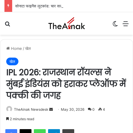
सोनाटा फाइनेंस लूटकांड: चार साल बाद मुजफ्फरपुर से मुख्य आरोपी गिरफ्तार
Search for
Switch
M
Home
/
खेल
खेल
IPL 2026: राजस्थान रॉयल्स ने
मुंबई इंडियंस को हराकर प्लेऑफ में
पक्की की जगह
TheAinak Newsdesk
S
May 30, 2026
0
4
e
2 minutes read
n
WhatsApp
Telegram
Print
d