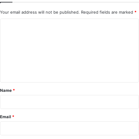
Your email address will not be published.
Required fields are marked
*
C
o
m
m
e
n
t
*
Name
*
Email
*