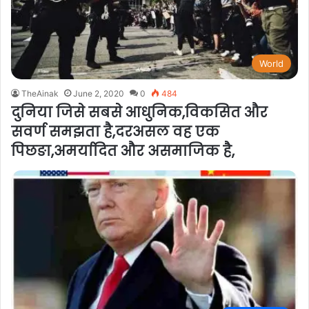
World
TheAinak
June 2, 2020
0
484
दुनिया जिसे सबसे आधुनिक,विकसित और
सवर्ण समझता है,दरअसल वह एक
पिछङा,अमर्यादित और असमाजिक है,