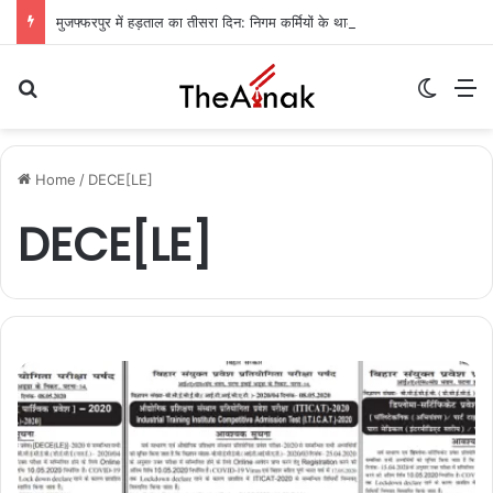
मुजफ्फरपुर में हड़ताल का तीसरा दिन: निगम कर्मियों के थाली-जुलूस से ठप हुआ शहर, कचरे का अंबार
Search for
Switch
M
Home
/
DECE[LE]
DECE[LE]